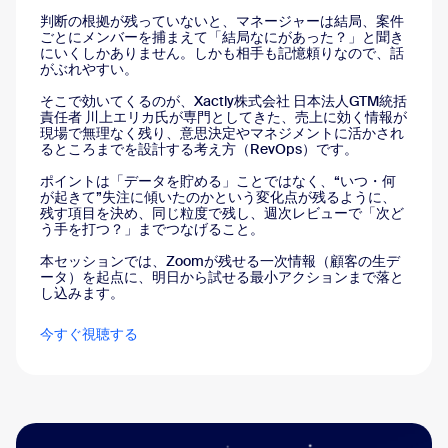
判断の根拠が残っていないと、マネージャーは結局、案件
ごとにメンバーを捕まえて「結局なにがあった？」と聞き
にいくしかありません。しかも相手も記憶頼りなので、話
がぶれやすい。
そこで効いてくるのが、Xactly株式会社 日本法人GTM統括
責任者 川上エリカ氏が専門としてきた、売上に効く情報が
現場で無理なく残り、意思決定やマネジメントに活かされ
るところまでを設計する考え方（RevOps）です。
ポイントは「データを貯める」ことではなく、“いつ・何
が起きて”失注に傾いたのかという変化点が残るように、
残す項目を決め、同じ粒度で残し、週次レビューで「次ど
う手を打つ？」までつなげること。
本セッションでは、Zoomが残せる一次情報（顧客の生デ
ータ）を起点に、明日から試せる最小アクションまで落と
し込みます。
今すぐ視聴する