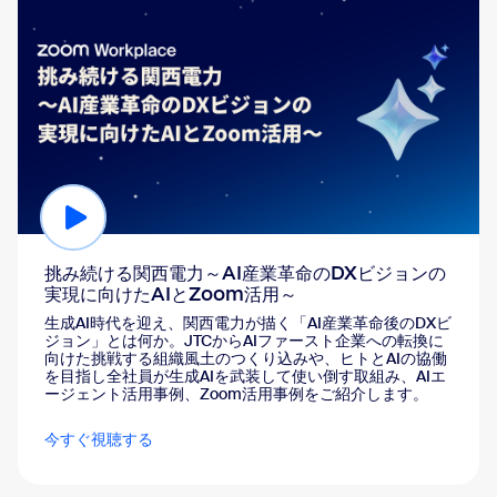
挑み続ける関西電力～AI産業革命のDXビジョンの
実現に向けたAIとZoom活用～
生成AI時代を迎え、関西電力が描く「AI産業革命後のDXビ
ジョン」とは何か。JTCからAIファースト企業への転換に
向けた挑戦する組織風土のつくり込みや、ヒトとAIの協働
を目指し全社員が生成AIを武装して使い倒す取組み、AIエ
ージェント活用事例、Zoom活用事例をご紹介します。
今すぐ視聴する