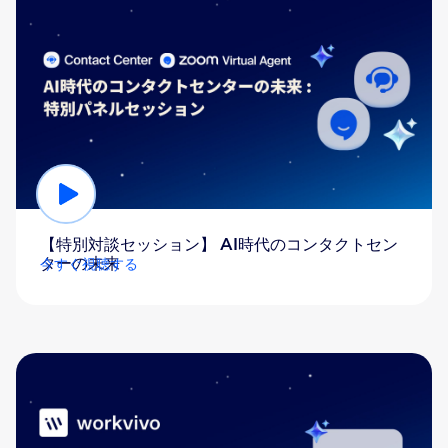
【特別対談セッション】 AI時代のコンタクトセン
ターの未来
今すぐ視聴する